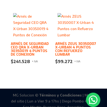
ARNÉS DE SEGURIDAD
ARNÉS ZEUS 30350007
CEO QRA X-URBAN
X-URBAN 4 PUNTOS
30350019 4 PUNTOS
CON REFUERZO
DE CONEXIÓN
LUMBAR
$
241.528
$
99.272
+ IVA
+ IVA
MG Solucion ©
Términos y Condiciones
| Mapa
del sitio | Lun a Vier 9 a 17hs | Diego Pombo 4588 -
San Martín, Buenos Aires, Argentina