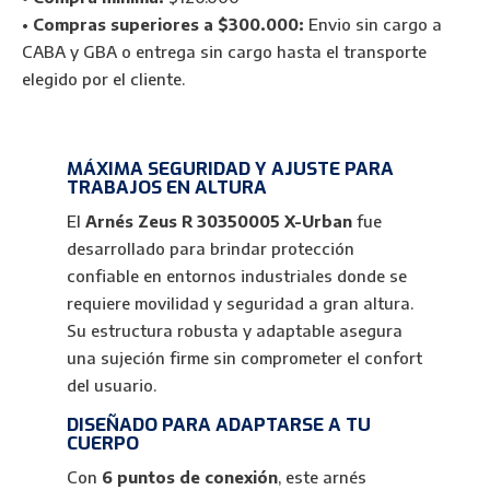
6
•
Compras superiores a $300.000:
Envio sin cargo a
Puntos
CABA y GBA o entrega sin cargo hasta el transporte
Alta
elegido por el cliente.
Resistencia
cantidad
MÁXIMA SEGURIDAD Y AJUSTE PARA
TRABAJOS EN ALTURA
El
Arnés Zeus R 30350005 X-Urban
fue
desarrollado para brindar protección
confiable en entornos industriales donde se
requiere movilidad y seguridad a gran altura.
Su estructura robusta y adaptable asegura
una sujeción firme sin comprometer el confort
del usuario.
DISEÑADO PARA ADAPTARSE A TU
CUERPO
Con
6 puntos de conexión
, este arnés