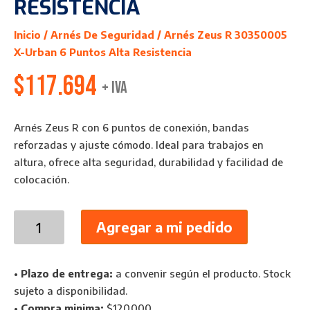
RESISTENCIA
Inicio
/
Arnés De Seguridad
/ Arnés Zeus R 30350005
X-Urban 6 Puntos Alta Resistencia
$
117.694
+ IVA
Arnés Zeus R con 6 puntos de conexión, bandas
reforzadas y ajuste cómodo. Ideal para trabajos en
altura, ofrece alta seguridad, durabilidad y facilidad de
colocación.
Arnés
Agregar a mi pedido
Zeus
R
30350005
•
Plazo de entrega:
a convenir según el producto. Stock
X-
sujeto a disponibilidad.
Urban
•
Compra minima:
$120.000