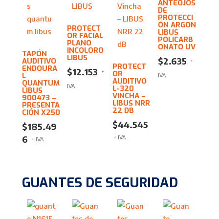
ANTEOJOS
DE
PROTECCI
ÓN ARGON
PROTECT
LIBUS
OR FACIAL
POLICARB
PLANO
ONATO UV
INCOLORO
TAPÓN
LIBUS
$
2.635
AUDITIVO
+
PROTECT
ENDOURA
$
12.153
+
OR
L
IVA
AUDITIVO
QUANTUM
IVA
L-320
LIBUS
VINCHA –
900473 –
LIBUS NRR
PRESENTA
22 DB
CIÓN X250
$
44.545
$
185.49
6
+ IVA
+ IVA
GUANTES DE SEGURIDAD