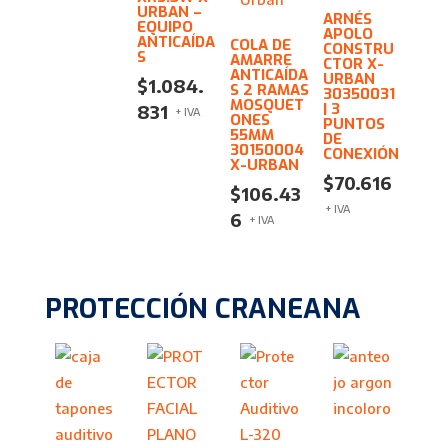
URBAN –
ARNÉS
EQUIPO
APOLO
ANTICAÍDA
COLA DE
CONSTRU
S
AMARRE
CTOR X-
ANTICAÍDA
URBAN
$
1.084.
S 2 RAMAS
30350031
MOSQUET
| 3
831
+ IVA
ONES
PUNTOS
55MM
DE
30150004
CONEXIÓN
X-URBAN
$
70.616
$
106.43
+ IVA
6
+ IVA
PROTECCIÓN CRANEANA