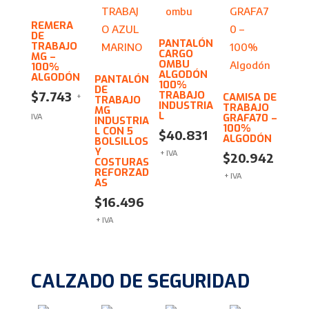
REMERA
DE
PANTALÓN
TRABAJO
CARGO
MG –
OMBU
100%
ALGODÓN
ALGODÓN
PANTALÓN
100%
DE
TRABAJO
$
7.743
CAMISA DE
+
TRABAJO
INDUSTRIA
TRABAJO
MG
L
GRAFA70 –
IVA
INDUSTRIA
100%
L CON 5
$
40.831
ALGODÓN
BOLSILLOS
Y
+ IVA
$
20.942
COSTURAS
REFORZAD
+ IVA
AS
$
16.496
+ IVA
CALZADO DE SEGURIDAD