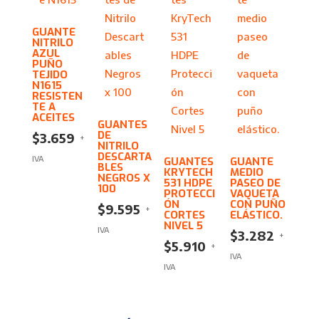
GUANTE
NITRILO
AZUL
PUÑO
TEJIDO
N1615
RESISTEN
TE A
ACEITES
GUANTES
DE
$
3.659
+
NITRILO
DESCARTA
IVA
GUANTES
GUANTE
BLES
KRYTECH
MEDIO
NEGROS X
531 HDPE
PASEO DE
100
PROTECCI
VAQUETA
ÓN
CON PUÑO
$
9.595
+
CORTES
ELÁSTICO.
NIVEL 5
IVA
$
3.282
+
$
5.910
+
IVA
IVA