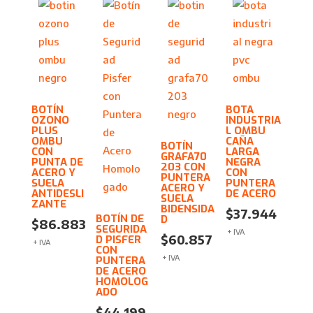
BOTÍN
BOTA
OZONO
INDUSTRIA
PLUS
L OMBU
OMBU
CAÑA
BOTÍN
CON
LARGA
GRAFA70
PUNTA DE
NEGRA
203 CON
ACERO Y
CON
PUNTERA
SUELA
PUNTERA
ACERO Y
ANTIDESLI
DE ACERO
SUELA
ZANTE
BIDENSIDA
$
37.944
BOTÍN DE
D
$
86.883
SEGURIDA
+ IVA
$
60.857
D PISFER
+ IVA
CON
+ IVA
PUNTERA
DE ACERO
HOMOLOG
ADO
$
44.199