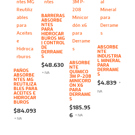
BARRERAS
ABSORBE
NTES
PARA
HIDROCAR
BUROS MG
| CONTROL
ABSORBE
DE
NTE
DERRAME
INDUSTRIA
S
L MINERAL
ABSORBE
$
48.630
PARA
NTE
DERRAME
PAÑOS
QUÍMICO
+ IVA
S
ABSORBE
3M P-208
NTES MG
MINICORD
$
4.839
+
REUTILIZA
ÓN X6
BLES PARA
PARA
IVA
ACEITES E
DERRAME
HIDROCAR
S
BUROS
$
185.95
$
84.093
6
+ IVA
+ IVA