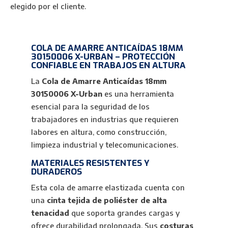
110mm
elegido por el cliente.
X-
Urban
cantidad
COLA DE AMARRE ANTICAÍDAS 18MM
30150006 X-URBAN – PROTECCIÓN
CONFIABLE EN TRABAJOS EN ALTURA
La
Cola de Amarre Anticaídas 18mm
30150006 X-Urban
es una herramienta
esencial para la seguridad de los
trabajadores en industrias que requieren
labores en altura, como construcción,
limpieza industrial y telecomunicaciones.
MATERIALES RESISTENTES Y
DURADEROS
Esta cola de amarre elastizada cuenta con
una
cinta tejida de poliéster de alta
tenacidad
que soporta grandes cargas y
ofrece durabilidad prolongada. Sus
costuras