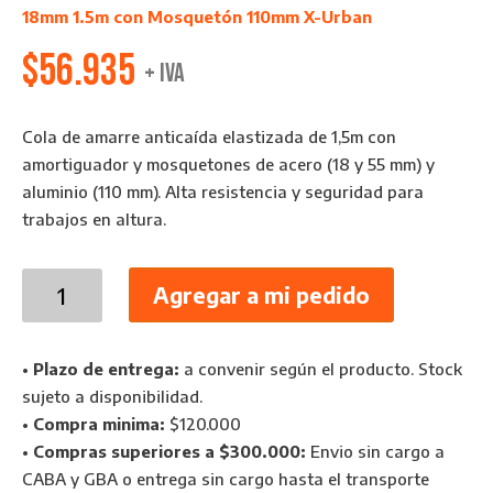
18mm 1.5m con Mosquetón 110mm X-Urban
$
56.935
+ IVA
Cola de amarre anticaída elastizada de 1,5m con
amortiguador y mosquetones de acero (18 y 55 mm) y
aluminio (110 mm). Alta resistencia y seguridad para
trabajos en altura.
Cola
Agregar a mi pedido
de
Amarre
Anticaídas
•
Plazo de entrega:
a convenir según el producto. Stock
18mm
sujeto a disponibilidad.
1.5m
•
Compra minima:
$120.000
con
•
Compras superiores a $300.000:
Envio sin cargo a
Mosquetón
CABA y GBA o entrega sin cargo hasta el transporte