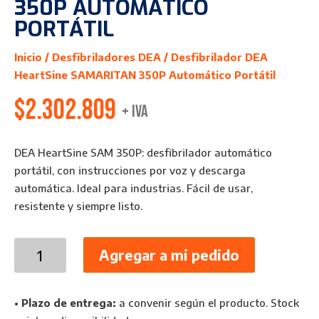
350P AUTOMÁTICO
PORTÁTIL
Inicio
/
Desfibriladores DEA
/ Desfibrilador DEA
HeartSine SAMARITAN 350P Automático Portátil
$
2.302.809
+ IVA
DEA HeartSine SAM 350P: desfibrilador automático
portátil, con instrucciones por voz y descarga
automática. Ideal para industrias. Fácil de usar,
resistente y siempre listo.
Desfibrilador
Agregar a mi pedido
DEA
HeartSine
SAMARITAN
•
Plazo de entrega:
a convenir según el producto. Stock
350P