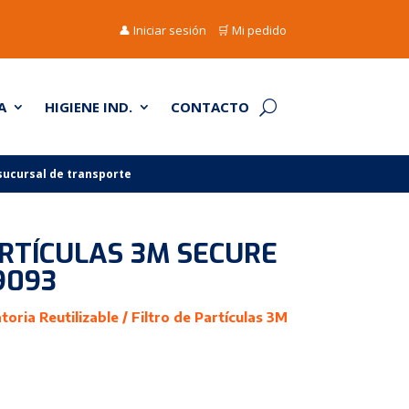
👤 Iniciar sesión
🛒 Mi pedido
A
HIGIENE IND.
CONTACTO
 sucursal de transporte
ARTÍCULAS 3M SECURE
9093
toria Reutilizable
/ Filtro de Partículas 3M