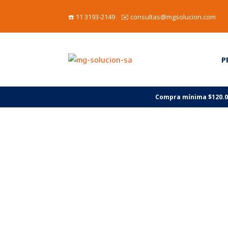
☎️ 11 3193-2149 ✉️ consultas@mgsolucion.com
P
Compra mínima $120.000