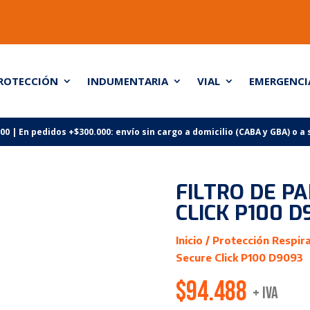
ROTECCIÓN
INDUMENTARIA
VIAL
EMERGENCI
 | En pedidos +$300.000: envío sin cargo a domicilio (CABA y GBA) o a
FILTRO DE P
CLICK P100 D
Inicio
/
Protección Respira
Secure Click P100 D9093
$
94.488
+ IVA