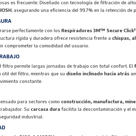
rosas es frecuente. Diseñado con tecnología de filtración de al
 NIOSH
, asegurando una eficiencia del 99.7% en la retención de p
GURA
egrarse perfectamente con los
Respiradores 3M™ Secure Clic
tructura rígida y duradera ofrece resistencia frente a
chispas, a
sin comprometer la comodidad del usuario.
TRABAJO
el filtro permite largas jornadas de trabajo con total confort. El
útil del filtro, mientras que su
diseño inclinado hacia atrás
am
ovimiento constante.
 pensado para sectores como
construcción, manufactura, miner
trabajador. Su
carcasa dura
facilita la descontaminación y el 
seguridad industrial.
AD