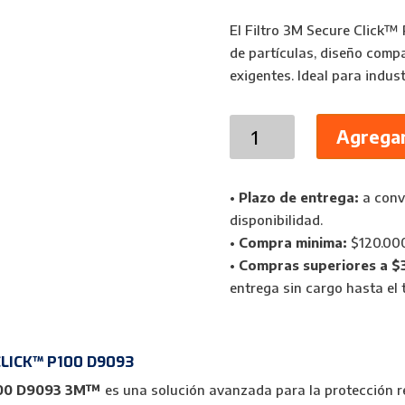
El Filtro 3M Secure Click™
de partículas, diseño comp
exigentes. Ideal para indus
Filtro
Agregar
de
Partículas
3M
•
Plazo de entrega:
a conve
Secure
disponibilidad.
Click
•
Compra minima:
$120.00
P100
•
Compras superiores a $
D9093
entrega sin cargo hasta el t
cantidad
CLICK™ P100 D9093
 P100 D9093 3M™
es una solución avanzada para la protección r