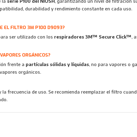
e la
serie P100 del NIOSH
, garantizando un nivel de filtración 
patibilidad, durabilidad y rendimiento constante en cada uso.
 EL FILTRO 3M P100 D9093?
para ser utilizado con los
respiradores 3M™ Secure Click™
, 
 VAPORES ORGÁNICOS?
ión frente a
partículas sólidas y líquidas
, no para vapores o g
 vapores orgánicos.
 la frecuencia de uso. Se recomienda reemplazar el filtro cuando
ado.