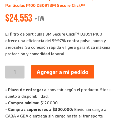
Partículas P100 D3091 3M Secure Click™
$
24.553
+ IVA
El filtro de partículas 3M Secure Click™ D3091 P100
ofrece una eficiencia del 99,97% contra polvo, humo y
aerosoles. Su conexión rápida y ligera garantiza máxima
protección y comodidad laboral.
Filtro
Agregar a mi pedido
de
Partículas
P100
•
Plazo de entrega:
a convenir según el producto. Stock
D3091
sujeto a disponibilidad.
3M
•
Compra minima:
$120.000
Secure
•
Compras superiores a $300.000:
Envio sin cargo a
Click™
CABA y GBA o entrega sin cargo hasta el transporte