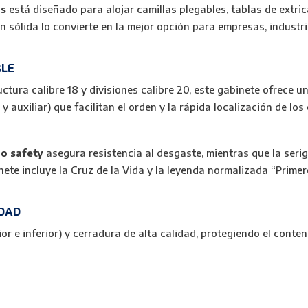
os
está diseñado para alojar camillas plegables, tablas de extri
ón sólida lo convierte en la mejor opción para empresas, industr
BLE
ctura calibre 18 y divisiones calibre 20, este gabinete ofrece 
 auxiliar) que facilitan el orden y la rápida localización de lo
jo safety
asegura resistencia al desgaste, mientras que la seri
inete incluye la Cruz de la Vida y la leyenda normalizada “Prime
IDAD
ior e inferior) y cerradura de alta calidad, protegiendo el con