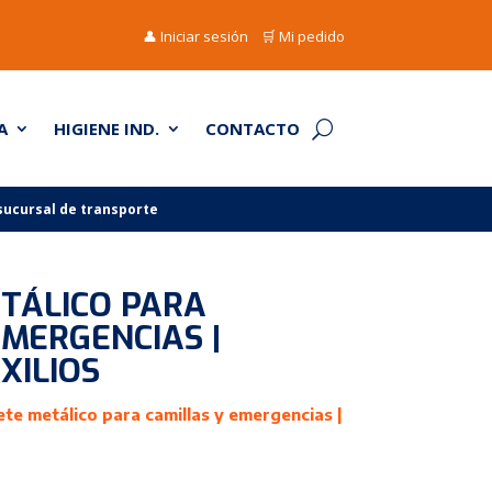
👤 Iniciar sesión
🛒 Mi pedido
A
HIGIENE IND.
CONTACTO
 sucursal de transporte
TÁLICO PARA
EMERGENCIAS |
XILIOS
te metálico para camillas y emergencias |