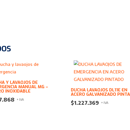
DOS
HA Y LAVAOJOS DE
RGENCIA MANUAL MG –
DUCHA LAVAOJOS DL11E EN
RO INOXIDABLE
ACERO GALVANIZADO PINT
7.868
+ IVA
$
1.227.369
+ IVA