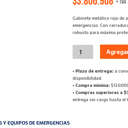
$
3.806.908
+ IVA
Gabinete metálico rojo de a
emergencias. Con cerradura 
robusto para máxima prote
Gabinete
Agregar
metálico
para
camillas
•
Plazo de entrega:
a conve
y
disponibilidad.
emergencias
•
Compra minima:
$120.00
|
•
Compras superiores a $
Primeros
entrega sin cargo hasta el t
Auxilios
cantidad
S Y EQUIPOS DE EMERGENCIAS