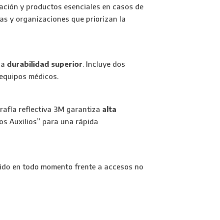
cación y productos esenciales en casos de
ias y organizaciones que priorizan la
una
durabilidad superior
. Incluye dos
s equipos médicos.
grafía reflectiva 3M garantiza
alta
ros Auxilios” para una rápida
tenido en todo momento frente a accesos no