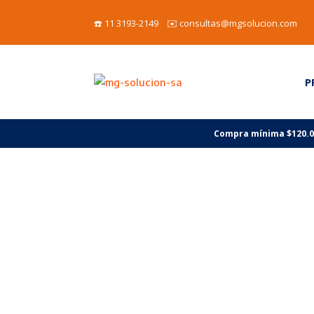
☎️ 11 3193-2149 ✉️ consultas@mgsolucion.com
P
Compra mínima $120.000