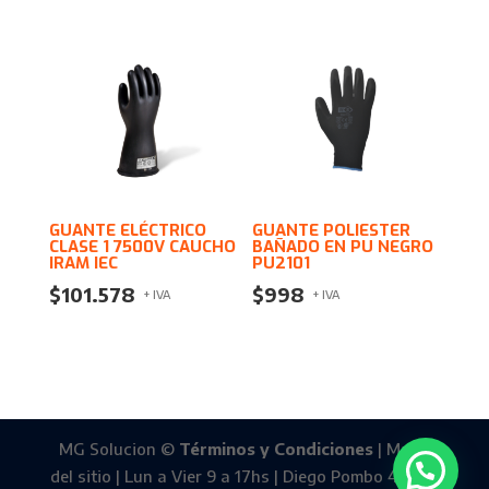
GUANTE ELÉCTRICO
GUANTE POLIESTER
CLASE 1 7500V CAUCHO
BAÑADO EN PU NEGRO
IRAM IEC
PU2101
$
101.578
$
998
+ IVA
+ IVA
MG Solucion ©
Términos y Condiciones
| Mapa
del sitio | Lun a Vier 9 a 17hs | Diego Pombo 4588 -