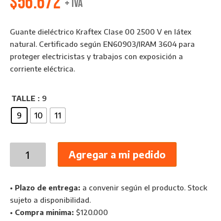
$
56.672
+ IVA
Guante dieléctrico Kraftex Clase 00 2500 V en látex
natural. Certificado según EN60903/IRAM 3604 para
proteger electricistas y trabajos con exposición a
corriente eléctrica.
TALLE
: 9
9
10
11
Guante
Agregar a mi pedido
Dieléctrico
Clase
00
•
Plazo de entrega:
a convenir según el producto. Stock
2500
sujeto a disponibilidad.
V
•
Compra minima:
$120.000