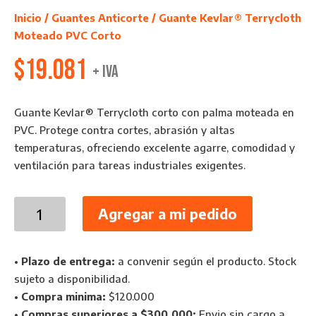
Inicio
/
Guantes Anticorte
/ Guante Kevlar® Terrycloth
Moteado PVC Corto
$
19.081
+ IVA
Guante Kevlar® Terrycloth corto con palma moteada en
PVC. Protege contra cortes, abrasión y altas
temperaturas, ofreciendo excelente agarre, comodidad y
ventilación para tareas industriales exigentes.
Guante
Agregar a mi pedido
Kevlar®
Terrycloth
Moteado
•
Plazo de entrega:
a convenir según el producto. Stock
PVC
sujeto a disponibilidad.
Corto
•
Compra minima:
$120.000
cantidad
•
Compras superiores a $300.000:
Envio sin cargo a