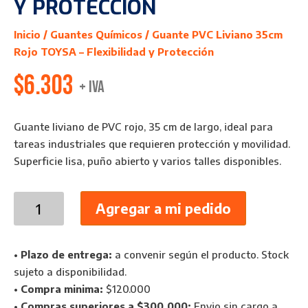
Y PROTECCIÓN
Inicio
/
Guantes Químicos
/ Guante PVC Liviano 35cm
Rojo TOYSA – Flexibilidad y Protección
$
6.303
+ IVA
Guante liviano de PVC rojo, 35 cm de largo, ideal para
tareas industriales que requieren protección y movilidad.
Superficie lisa, puño abierto y varios talles disponibles.
Guante
Agregar a mi pedido
PVC
Liviano
35cm
•
Plazo de entrega:
a convenir según el producto. Stock
Rojo
sujeto a disponibilidad.
TOYSA
•
Compra minima:
$120.000
–
•
Compras superiores a $300.000:
Envio sin cargo a