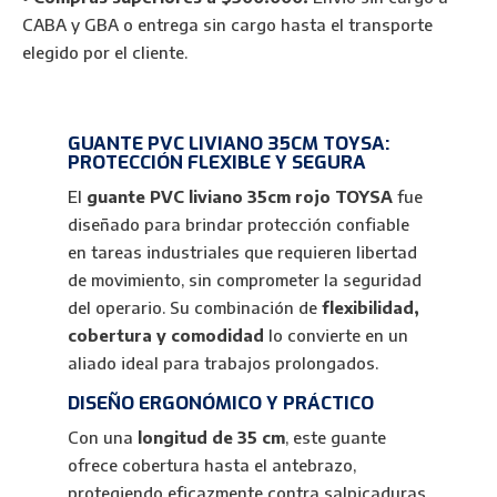
Flexibilidad
CABA y GBA o entrega sin cargo hasta el transporte
y
elegido por el cliente.
Protección
cantidad
GUANTE PVC LIVIANO 35CM TOYSA:
PROTECCIÓN FLEXIBLE Y SEGURA
El
guante PVC liviano 35cm rojo TOYSA
fue
diseñado para brindar protección confiable
en tareas industriales que requieren libertad
de movimiento, sin comprometer la seguridad
del operario. Su combinación de
flexibilidad,
cobertura y comodidad
lo convierte en un
aliado ideal para trabajos prolongados.
DISEÑO ERGONÓMICO Y PRÁCTICO
Con una
longitud de 35 cm
, este guante
ofrece cobertura hasta el antebrazo,
protegiendo eficazmente contra salpicaduras,