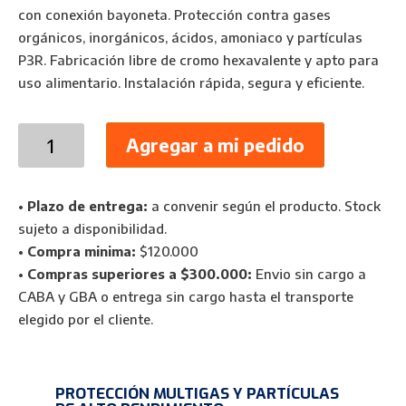
con conexión bayoneta. Protección contra gases
orgánicos, inorgánicos, ácidos, amoniaco y partículas
P3R. Fabricación libre de cromo hexavalente y apto para
uso alimentario. Instalación rápida, segura y eficiente.
Kit
Agregar a mi pedido
Filtros
Libus
BLS
•
Plazo de entrega:
a convenir según el producto. Stock
222
sujeto a disponibilidad.
Multigas
•
Compra minima:
$120.000
y
•
Compras superiores a $300.000:
Envio sin cargo a
Partículas
CABA y GBA o entrega sin cargo hasta el transporte
ABEK1P3R
elegido por el cliente.
con
Conexión
Bayoneta
PROTECCIÓN MULTIGAS Y PARTÍCULAS
cantidad