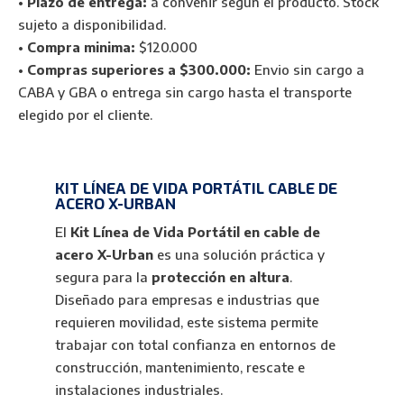
•
Plazo de entrega:
a convenir según el producto. Stock
Portátil
sujeto a disponibilidad.
X-
•
Compra minima:
$120.000
Urban
•
Compras superiores a $300.000:
Envio sin cargo a
en
CABA y GBA o entrega sin cargo hasta el transporte
Cable
elegido por el cliente.
de
Acero
10m/20m
KIT LÍNEA DE VIDA PORTÁTIL CABLE DE
cantidad
ACERO X-URBAN
El
Kit Línea de Vida Portátil en cable de
acero X-Urban
es una solución práctica y
segura para la
protección en altura
.
Diseñado para empresas e industrias que
requieren movilidad, este sistema permite
trabajar con total confianza en entornos de
construcción, mantenimiento, rescate e
instalaciones industriales.