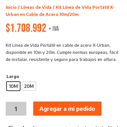
Inicio
/
Líneas de Vida
/ Kit Línea de Vida Portátil X-
Urban en Cable de Acero 10m/20m
$
1.708.992
+ IVA
Kit Línea de Vida Portátil en cable de acero X-Urban,
disponible en 10m y 20m. Cumple normas europeas, fácil
de instalar, resistente y seguro para trabajos en altura.
Largo
10M
20M
Kit
Agregar a mi pedido
Línea
de
Vida