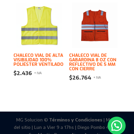
CHALECO VIAL DE ALTA
CHALECO VIAL DE
VISIBILIDAD 100%
GABARDINA 8 OZ CON
POLIÉSTER VENTILADO
REFLECTIVO DE 5 MM
CON CIERRE
$
2.436
+ IVA
$
26.764
+ IVA
MG Solucion ©
Términos y Condiciones
| Mapa
del sitio | Lun a Vier 9 a 17hs | Diego Pombo 4588 -