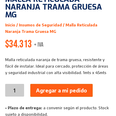
NARANJA TRAMA GRUESA
MG
Inicio
/
Insumos de Seguridad
/ Malla Reticulada
Naranja Trama Gruesa MG
$
34.313
+ IVA
Malla reticulada naranja de trama gruesa, resistente y
fácil de instalar. Ideal para cercado, protección de áreas
y seguridad industrial con alta visibilidad. 1mts x 45mts
Malla
Agregar a mi pedido
Reticulada
Naranja
Trama
•
Plazo de entrega:
a convenir según el producto. Stock
Gruesa
sujeto a disponibilidad.