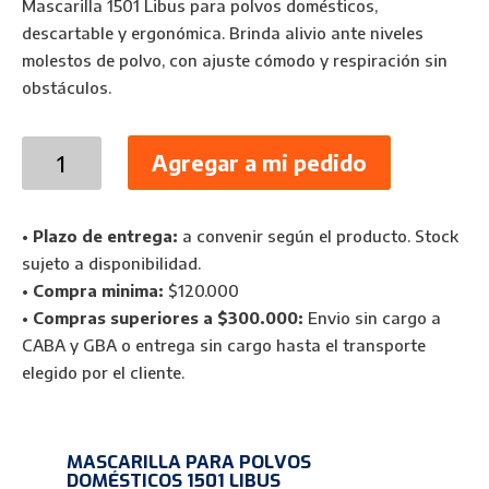
Mascarilla 1501 Libus para polvos domésticos,
descartable y ergonómica. Brinda alivio ante niveles
molestos de polvo, con ajuste cómodo y respiración sin
obstáculos.
Mascarilla
Agregar a mi pedido
para
Polvos
Domésticos
•
Plazo de entrega:
a convenir según el producto. Stock
1501
sujeto a disponibilidad.
Libus
•
Compra minima:
$120.000
Descartable
•
Compras superiores a $300.000:
Envio sin cargo a
902961
CABA y GBA o entrega sin cargo hasta el transporte
cantidad
elegido por el cliente.
MASCARILLA PARA POLVOS
DOMÉSTICOS 1501 LIBUS