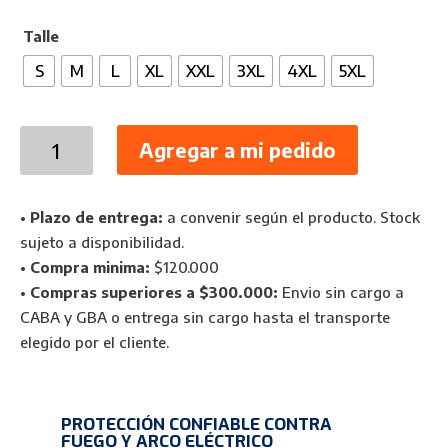
Talle
S
M
L
XL
XXL
3XL
4XL
5XL
Overol
Agregar a mi pedido
Ignífugo
NCO70
Algodón
•
Plazo de entrega:
a convenir según el producto. Stock
FR
sujeto a disponibilidad.
7
•
Compra minima:
$120.000
oz
•
Compras superiores a $300.000:
Envio sin cargo a
Lakeland
CABA y GBA o entrega sin cargo hasta el transporte
NFPA
elegido por el cliente.
2112
cantidad
PROTECCIÓN CONFIABLE CONTRA
FUEGO Y ARCO ELÉCTRICO