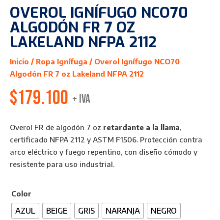
OVEROL IGNÍFUGO NCO70
ALGODÓN FR 7 OZ
LAKELAND NFPA 2112
Inicio
/
Ropa Ignífuga
/ Overol Ignífugo NCO70
Algodón FR 7 oz Lakeland NFPA 2112
$
179.100
+ IVA
Overol FR de algodón 7 oz
retardante a la llama
,
certificado NFPA 2112 y ASTM F1506. Protección contra
arco eléctrico y fuego repentino, con diseño cómodo y
resistente para uso industrial.
Color
AZUL
BEIGE
GRIS
NARANJA
NEGRO