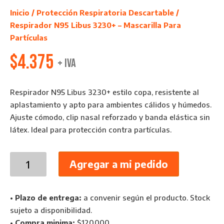
Inicio
/
Protección Respiratoria Descartable
/
Respirador N95 Libus 3230+ – Mascarilla Para
Partículas
$
4.375
+ IVA
Respirador N95 Libus 3230+ estilo copa, resistente al
aplastamiento y apto para ambientes cálidos y húmedos.
Ajuste cómodo, clip nasal reforzado y banda elástica sin
látex. Ideal para protección contra partículas.
Respirador
Agregar a mi pedido
N95
Libus
3230+
•
Plazo de entrega:
a convenir según el producto. Stock
–
sujeto a disponibilidad.
Mascarilla
•
Compra minima:
$120.000