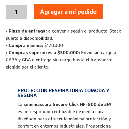
Semimáscara
Agregar a mi pedido
Respiratoria
Reutilizable
Secure
•
Plazo de entrega:
a convenir según el producto. Stock
Click
sujeto a disponibilidad.
HF-
•
Compra minima:
$120.000
800
•
Compras superiores a $300.000:
Envio sin cargo a
3M
CABA y GBA o entrega sin cargo hasta el transporte
cantidad
elegido por el cliente.
PROTECCIÓN RESPIRATORIA CÓMODA Y
SEGURA
La
semimáscara Secure Click HF-800 de 3M
es un respirador reutilizable de media cara
diseñado para ofrecer la máxima protección y
confort en entornos industriales. Proporciona