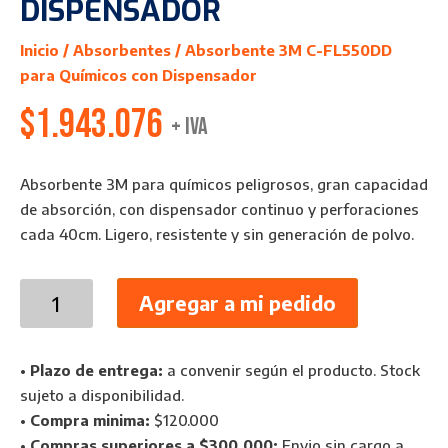
DISPENSADOR
Inicio
/
Absorbentes
/ Absorbente 3M C-FL550DD
para Químicos con Dispensador
$
1.943.076
+ IVA
Absorbente 3M para químicos peligrosos, gran capacidad
de absorción, con dispensador continuo y perforaciones
cada 40cm. Ligero, resistente y sin generación de polvo.
Absorbente
Agregar a mi pedido
3M
C-
FL550DD
•
Plazo de entrega:
a convenir según el producto. Stock
para
sujeto a disponibilidad.
Químicos
•
Compra minima:
$120.000
con
•
Compras superiores a $300.000:
Envio sin cargo a