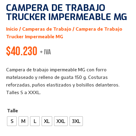
CAMPERA DE TRABAJO
TRUCKER IMPERMEABLE MG
Inicio
/
Camperas de Trabajo
/ Campera de Trabajo
Trucker Impermeable MG
$
40.230
+ IVA
Campera de trabajo impermeable MG con forro
matelaseado y relleno de guata 150 g. Costuras
reforzadas, puños elastizados y bolsillos delanteros.
Talles S a XXXL.
Talle
S
M
L
XL
XXL
3XL