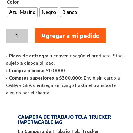
Color
Azul Marino
Negro
Blanco
Campera
Agregar a mi pedido
de
Trabajo
Trucker
•
Plazo de entrega:
a convenir según el producto. Stock
Impermeable
sujeto a disponibilidad.
MG
•
Compra minima:
$120.000
cantidad
•
Compras superiores a $300.000:
Envio sin cargo a
CABA y GBA o entrega sin cargo hasta el transporte
elegido por el cliente.
CAMPERA DE TRABAJO TELA TRUCKER
IMPERMEABLE MG
La
Campera de Trabajo Tela Trucker