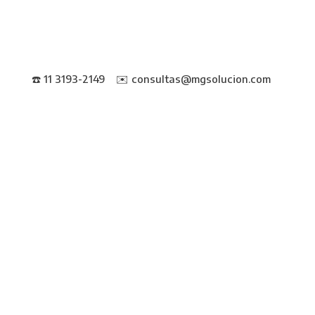
☎️ 11 3193-2149 ✉️ consultas@mgsolucion.com
👤 Iniciar sesión
🛒 Mi pedido
👤 Iniciar sesión
🛒 Mi pedido