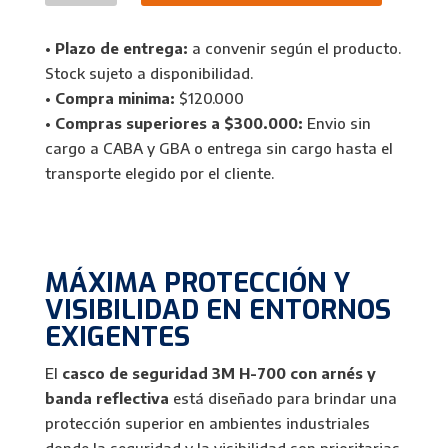
Seguridad
3M
•
Plazo de entrega:
a convenir según el producto.
H-
Stock sujeto a disponibilidad.
700
•
Compra minima:
$120.000
con
•
Compras superiores a $300.000:
Envio sin
Arnés
cargo a CABA y GBA o entrega sin cargo hasta el
y
transporte elegido por el cliente.
Reflectivo
Industrial
cantidad
MÁXIMA PROTECCIÓN Y
VISIBILIDAD EN ENTORNOS
EXIGENTES
El
casco de seguridad 3M H-700 con arnés y
banda reflectiva
está diseñado para brindar una
protección superior en ambientes industriales