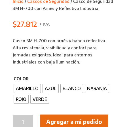
Inicio
/
Cascos de Seguridad
/ Casco de Seguridad
3M H-700 con Arnés y Reflectivo Industrial
$
27.812
+ IVA
Casco 3M H-700 con arnés y banda reflectiva.
Alta resistencia, visibilidad y confort para
jornadas exigentes. Ideal para entornos
industriales con baja iluminación.
COLOR
AMARILLO
AZUL
BLANCO
NARANJA
ROJO
VERDE
Casco
Agregar a mi pedido
de