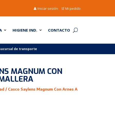
👤 Iniciar sesión
🛒 Mi pedido
A
HIGIENE IND.
CONTACTO
 sucursal de transporte
ENS MAGNUM CON
EMALLERA
dad
/ Casco Saylens Magnum Con Arnes A