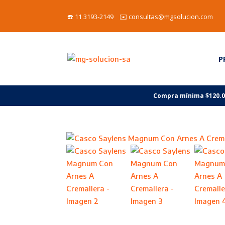
☎️ 11 3193-2149 ✉️ consultas@mgsolucion.com
P
Compra mínima $120.000