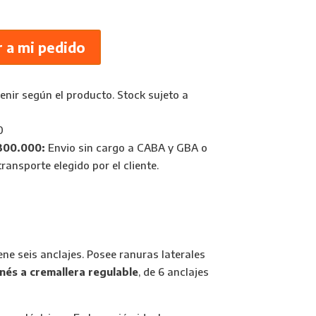
 a mi pedido
nir según el producto. Stock sujeto a
0
300.000:
Envio sin cargo a CABA y GBA o
ransporte elegido por el cliente.
ne seis anclajes. Posee ranuras laterales
nés a cremallera regulable
, de 6 anclajes