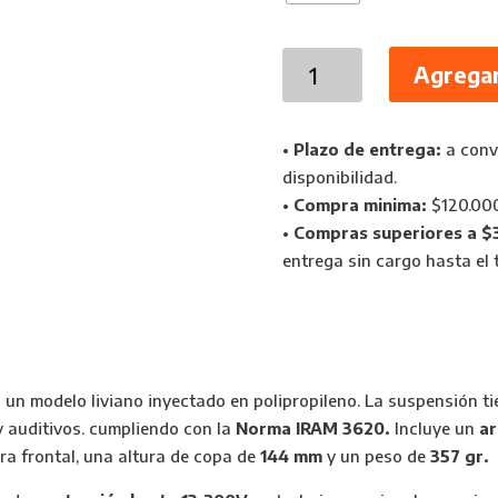
Casco
Agregar
Saylens
Magnum
Con
•
Plazo de entrega:
a conve
Arnes
disponibilidad.
A
•
Compra minima:
$120.00
Cremallera
•
Compras superiores a $
cantidad
entrega sin cargo hasta el t
n modelo liviano inyectado en polipropileno. La suspensión tie
 y auditivos. cumpliendo con la
Norma IRAM 3620.
Incluye un
ar
ra frontal, una altura de copa de
144 mm
y un peso de
357 gr.