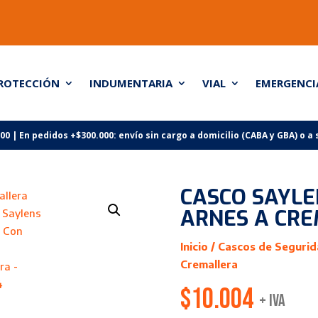
ROTECCIÓN
INDUMENTARIA
VIAL
EMERGENCI
 | En pedidos +$300.000: envío sin cargo a domicilio (CABA y GBA) o a
CASCO SAYL
ARNES A CR
Inicio
/
Cascos de Seguri
Cremallera
$
10.004
+ IVA