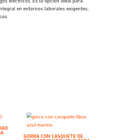
gos eléctricos. Es la opción ideal para
tegral en entornos laborales exigentes,
pas.
DAD
RA
GORRA CON CASQUETE DE