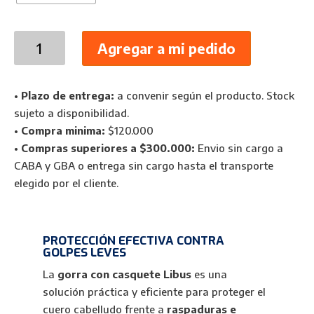
Gorra
Agregar a mi pedido
con
Casquete
de
•
Plazo de entrega:
a convenir según el producto. Stock
Policarbonato
sujeto a disponibilidad.
Libus
•
Compra minima:
$120.000
para
•
Compras superiores a $300.000:
Envio sin cargo a
Golpes
CABA y GBA o entrega sin cargo hasta el transporte
Leves
elegido por el cliente.
cantidad
PROTECCIÓN EFECTIVA CONTRA
GOLPES LEVES
La
gorra con casquete Libus
es una
solución práctica y eficiente para proteger el
cuero cabelludo frente a
raspaduras e