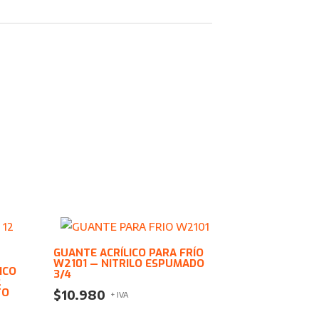
GUANTE ACRÍLICO PARA FRÍO
W2101 — NITRILO ESPUMADO
ICO
3/4
2
TO
$
10.980
+ IVA