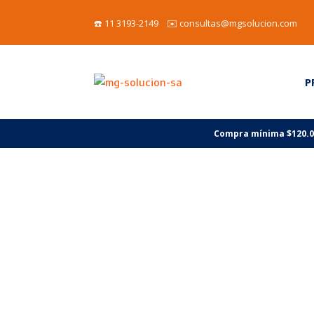
☎️ 11 3193-2149 ✉️ consultas@mgsolucion.com
P
Compra mínima $120.000