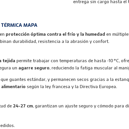
entrega sin cargo hasta el t
Humedad
cantidad
N TÉRMICA MAPA
cen
protección óptima contra el frío y la humedad
en múltiple
binan durabilidad, resistencia a la abrasión y confort.
 tejida
permite trabajar con temperaturas de hasta -10 °C, of
segura un
agarre seguro
, reduciendo la fatiga muscular al man
que guantes estándar, y permanecen secos gracias a la estanq
 alimentario
según la ley francesa y la Directiva Europea.
tud de
24-27 cm
, garantizan un ajuste seguro y cómodo para di
pedidos.