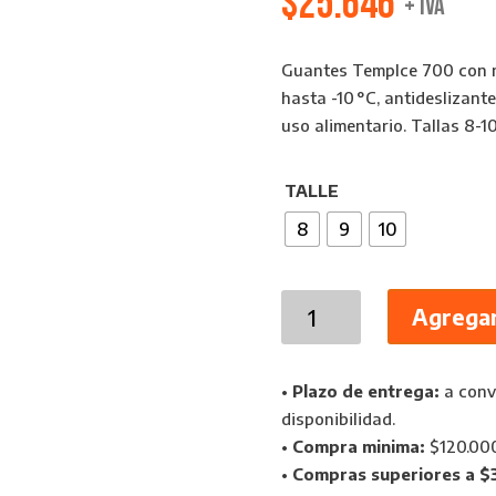
$
25.646
+ IVA
Guantes TempIce 700 con n
hasta -10 °C, antideslizant
uso alimentario. Tallas 8-10
TALLE
8
9
10
Guantes
Agregar
TempIce
700
Mapa
•
Plazo de entrega:
a conve
Protección
disponibilidad.
Térmica
•
Compra minima:
$120.00
Frío
•
Compras superiores a $
y