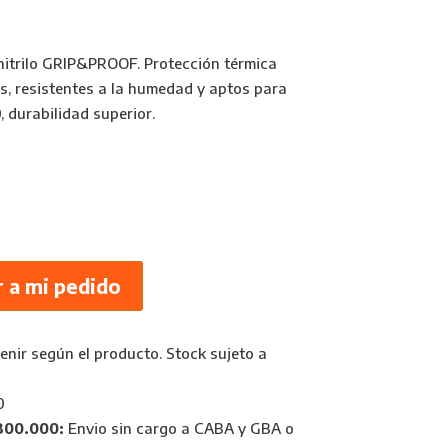
itrilo GRIP&PROOF. Protección térmica
es, resistentes a la humedad y aptos para
, durabilidad superior.
 a mi pedido
nir según el producto. Stock sujeto a
0
300.000:
Envio sin cargo a CABA y GBA o