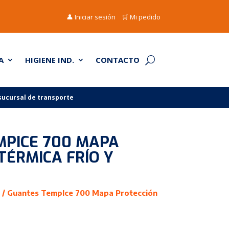
👤 Iniciar sesión
🛒 Mi pedido
A
HIGIENE IND.
CONTACTO
 sucursal de transporte
MPICE 700 MAPA
TÉRMICA FRÍO Y
/ Guantes TempIce 700 Mapa Protección