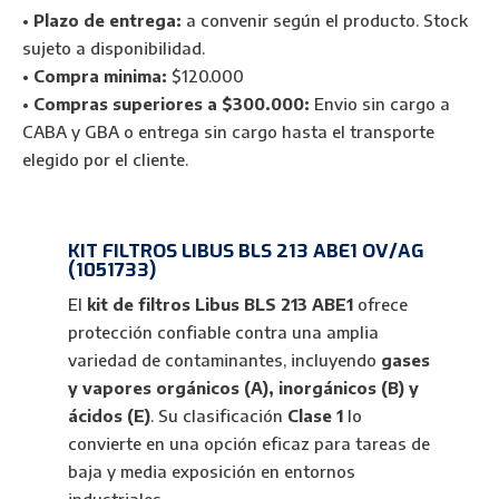
BLS
•
Plazo de entrega:
a convenir según el producto. Stock
213
sujeto a disponibilidad.
ABE1
•
Compra minima:
$120.000
OV/AG
•
Compras superiores a $300.000:
Envio sin cargo a
para
CABA y GBA o entrega sin cargo hasta el transporte
Gases
elegido por el cliente.
(1051733)
cantidad
KIT FILTROS LIBUS BLS 213 ABE1 OV/AG
(1051733)
El
kit de filtros Libus BLS 213 ABE1
ofrece
protección confiable contra una amplia
variedad de contaminantes, incluyendo
gases
y vapores orgánicos (A), inorgánicos (B) y
ácidos (E)
. Su clasificación
Clase 1
lo
convierte en una opción eficaz para tareas de
baja y media exposición en entornos
industriales.