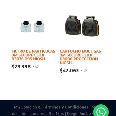
FILTRO DE PARTÍCULAS
CARTUCHO MULTIGAS
3M SECURE CLICK
3M SECURE CLICK
D3078 P95 NIOSH
D8006 PROTECCIÓN
NIOSH
$
29.398
+ IVA
$
42.063
+ IVA
MG Solucion ©
Términos y Condiciones
| Mapa
del sitio | Lun a Vier 9 a 17hs | Diego Pombo 4588 -