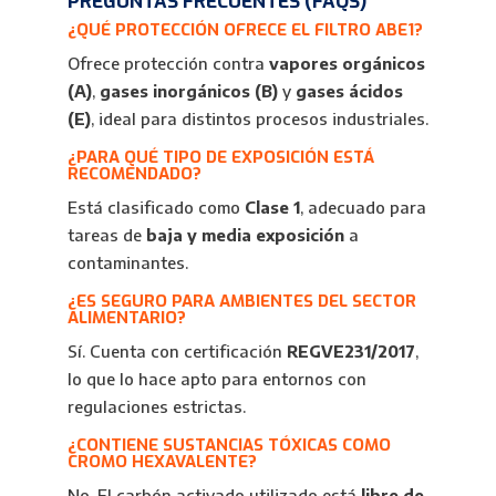
PREGUNTAS FRECUENTES (FAQS)
¿QUÉ PROTECCIÓN OFRECE EL FILTRO ABE1?
Ofrece protección contra
vapores orgánicos
(A)
,
gases inorgánicos (B)
y
gases ácidos
(E)
, ideal para distintos procesos industriales.
¿PARA QUÉ TIPO DE EXPOSICIÓN ESTÁ
RECOMENDADO?
Está clasificado como
Clase 1
, adecuado para
tareas de
baja y media exposición
a
contaminantes.
¿ES SEGURO PARA AMBIENTES DEL SECTOR
ALIMENTARIO?
Sí. Cuenta con certificación
REGVE231/2017
,
lo que lo hace apto para entornos con
regulaciones estrictas.
¿CONTIENE SUSTANCIAS TÓXICAS COMO
CROMO HEXAVALENTE?
No. El carbón activado utilizado está
libre de