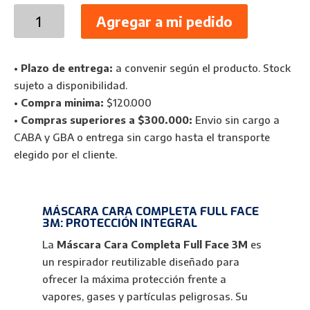
Máscara
Agregar a mi pedido
Cara
Completa
Full
•
Plazo de entrega:
a convenir según el producto. Stock
Face
sujeto a disponibilidad.
3M
•
Compra minima:
$120.000
6700
•
Compras superiores a $300.000:
Envio sin cargo a
/
CABA y GBA o entrega sin cargo hasta el transporte
6800
elegido por el cliente.
/
6900
cantidad
MÁSCARA CARA COMPLETA FULL FACE
3M: PROTECCIÓN INTEGRAL
La
Máscara Cara Completa Full Face 3M
es
un respirador reutilizable diseñado para
ofrecer la máxima protección frente a
vapores, gases y partículas peligrosas. Su