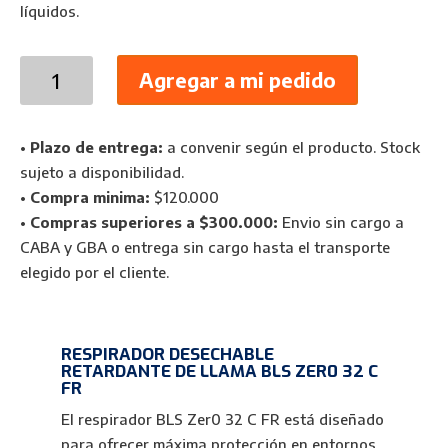
líquidos.
Respirador
Agregar a mi pedido
BLS
Zer0
32
•
Plazo de entrega:
a convenir según el producto. Stock
C
sujeto a disponibilidad.
FR
•
Compra minima:
$120.000
–
•
Compras superiores a $300.000:
Envio sin cargo a
Mascarilla
CABA y GBA o entrega sin cargo hasta el transporte
Retardante
elegido por el cliente.
de
Llama
cantidad
RESPIRADOR DESECHABLE
RETARDANTE DE LLAMA BLS ZER0 32 C
FR
El respirador BLS Zer0 32 C FR está diseñado
para ofrecer máxima protección en entornos